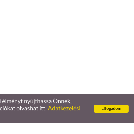
i élményt nyújthassa Önnek,
ciókat olvashat itt:
Adatkezelési
Elfogadom