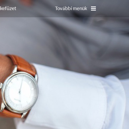
kefüzet
További menük