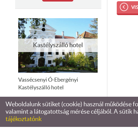
VI
Kastélyszálló hotel
Vassécsenyi Ó-Ebergényi
Kastélyszálló hotel
Weboldalunk sütiket (cookie) használ működése fo
RÉSZLETEK
valamint a látogatottság mérése céljából. A sütik h
© 2026 - Soós Zsuzsanna
tájékoztatónk
KERESÉS AZ OLDAL TARTALMÁBAN