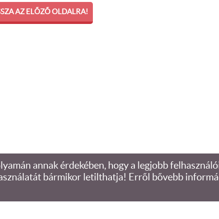
SSZA AZ ELŐZŐ OLDALRA!
lyamán annak érdekében, hogy a legjobb felhasználó
asználatát bármikor letilthatja! Erről bővebb informá
Oldal információk
l
Adatkezelési tájékoztató
l
Impresszum