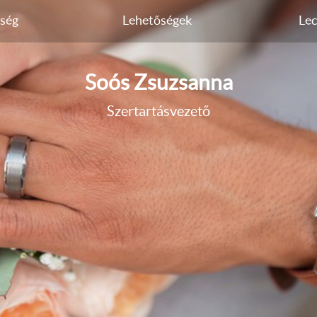
őség
Lehetőségek
Lec
Soós Zsuzsanna
Szertartásvezető